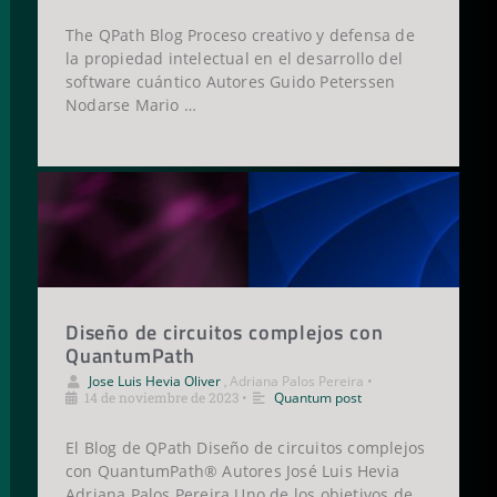
The QPath Blog Proceso creativo y defensa de
la propiedad intelectual en el desarrollo del
software cuántico Autores Guido Peterssen
Nodarse Mario …
Diseño de circuitos complejos con
QuantumPath
Jose Luis Hevia Oliver
,
Adriana Palos Pereira
•
14 de noviembre de 2023
•
Quantum post
El Blog de QPath Diseño de circuitos complejos
con QuantumPath® Autores José Luis Hevia
Adriana Palos Pereira Uno de los objetivos de …