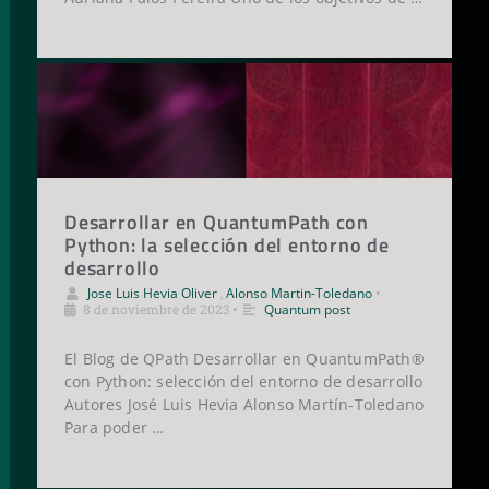
Desarrollar en QuantumPath con
Python: la selección del entorno de
desarrollo
Jose Luis Hevia Oliver
,
Alonso Martin-Toledano
•
8 de noviembre de 2023
•
Quantum post
El Blog de QPath Desarrollar en QuantumPath®
con Python: selección del entorno de desarrollo
Autores José Luis Hevia Alonso Martín-Toledano
Para poder …