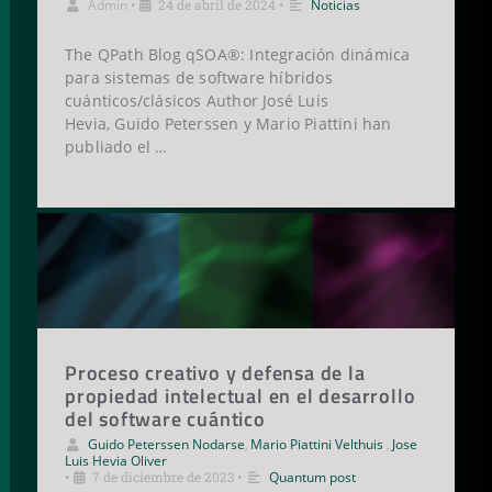
Admin
•
24 de abril de 2024
•
Noticias
The QPath Blog qSOA®: Integración dinámica
para sistemas de software híbridos
cuánticos/clásicos Author José Luis
Hevia, Guido Peterssen y Mario Piattini han
publiado el …
Proceso creativo y defensa de la
propiedad intelectual en el desarrollo
del software cuántico
Guido Peterssen Nodarse
,
Mario Piattini Velthuis
,
Jose
Luis Hevia Oliver
•
7 de diciembre de 2023
•
Quantum post