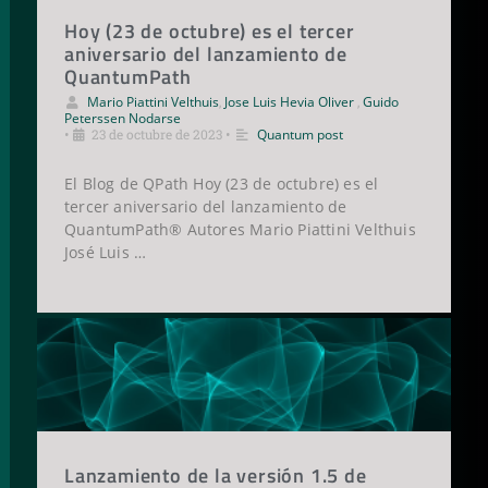
Hoy (23 de octubre) es el tercer
aniversario del lanzamiento de
QuantumPath
Mario Piattini Velthuis
,
Jose Luis Hevia Oliver
,
Guido
Peterssen Nodarse
•
23 de octubre de 2023
•
Quantum post
El Blog de QPath Hoy (23 de octubre) es el
tercer aniversario del lanzamiento de
QuantumPath® Autores Mario Piattini Velthuis
José Luis …
Lanzamiento de la versión 1.5 de