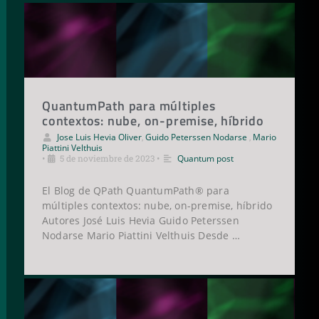
QuantumPath para múltiples
contextos: nube, on-premise, híbrido
Jose Luis Hevia Oliver
,
Guido Peterssen Nodarse
,
Mario
Piattini Velthuis
•
5 de noviembre de 2023
•
Quantum post
El Blog de QPath QuantumPath® para
múltiples contextos: nube, on-premise, híbrido
Autores José Luis Hevia Guido Peterssen
Nodarse Mario Piattini Velthuis Desde …