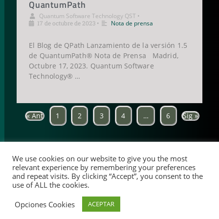
QuantumPath
Quantum Software Technology QST
•
17 de octubre de 2023
•
Nota de prensa
El Blog de QPath Lanzamiento de la versión 1.5
de QuantumPath® Nota de Prensa Madrid,
Octubre 17, 2023. Quantum Software
Technology® …
« Ant
1
2
3
4
…
6
Sig »
We use cookies on our website to give you the most
relevant experience by remembering your preferences
and repeat visits. By clicking “Accept”, you consent to the
use of ALL the cookies.
Opciones Cookies
ACEPTAR
QuantumPATH® ©2020-2024 - Quantum Software Technology,