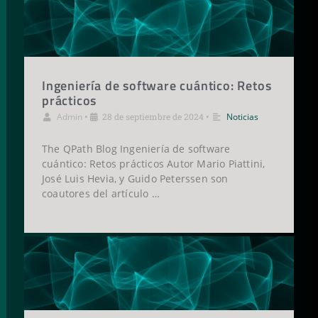
Ingeniería de software cuántico: Retos
prácticos
Admin
•
28 de septiembre de 2024
•
Noticias
The QPath Blog Ingeniería de software
cuántico: Retos prácticos Autor Mario Piattini,
José Luis Hevia, y Guido Peterssen son
coautores del artículo …