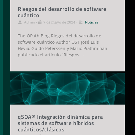
Riesgos del desarrollo de software
cuántico
Admin
•
7 de mayo de 2024
•
Noticias
The QPath Blog Riegos del desarrollo de
software cuántico Author QST José Luis
Hevia, Guido Peterssen y Mario Piattini han
publicado el artículo “Riesgos …
qSOA® Integración dinámica para
sistemas de software híbridos
cuánticos/clásicos