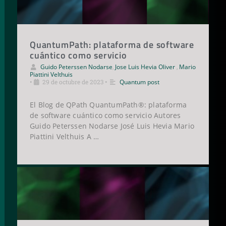
QuantumPath: plataforma de software
cuántico como servicio
Guido Peterssen Nodarse
,
Jose Luis Hevia Oliver
,
Mario
Piattini Velthuis
•
29 de octubre de 2023
•
Quantum post
El Blog de QPath QuantumPath®: plataforma
de software cuántico como servicio Autores
Guido Peterssen Nodarse José Luis Hevia Mario
Piattini Velthuis A …