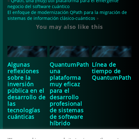
«
QPath, una (muy) útil plataforma para el emergente
negocio del software cuántico
El enfoque de modernización QPath para la migración de
sistemas de información clásico-cuánticos
»
You may also like this
Algunas
QuantumPath
Línea de
reflexiones
una
tiempo de
sobre la
plataforma
QuantumPath
inversión
muy eficaz
pública en el
para el
desarrollo de
desarrollo
las
profesional
tecnologías
de sistemas
cuánticas
de software
híbrido